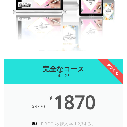
デジタル
完全なコース
本 1,2,3
1870
¥
¥
3370
E-BOOKを購入 本 1,2,3する。