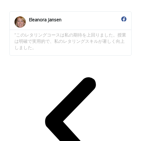
Eleanora Jansen
“このレタリングコースは私の期待を上回りました。授業
“
は明確で実用的で、私のレタリングスキルが著しく向上
こ
しました。